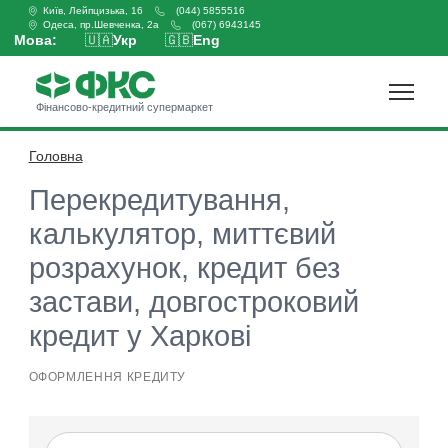
Київ, Лейпцизька, 16
(044) 5855516
Одеса, пр.Шевченка, 2а
(067) 6943145
Мова:
🇺🇦
Укр
🇬🇧
Eng
Фінансово-кредитний супермаркет
Головна
Оформити кредит
Перекредитування,
калькулятор, миттєвий
розрахунок, кредит без
застави, довгостроковий
кредит у Харкові
ОФОРМЛЕННЯ КРЕДИТУ