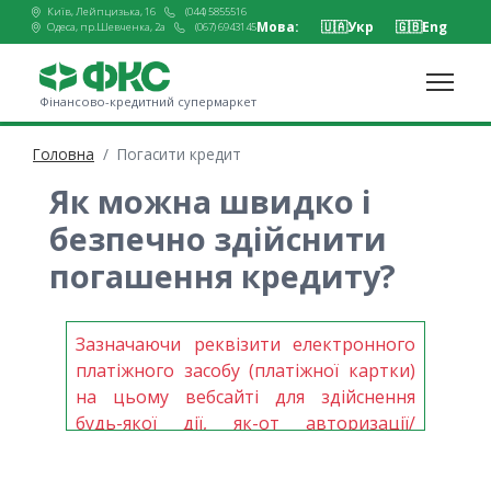
Київ, Лейпцизька, 16
(044) 5855516
Мова:
🇺🇦
Укр
🇬🇧
Eng
Одеса, пр.Шевченка, 2а
(067) 6943145
Фінансово-кредитний супермаркет
Головна
Погасити кредит
Як можна швидко і
безпечно здійснити
погашення кредиту?
Зазначаючи реквізити електронного
платіжного засобу (платіжної картки)
на цьому вебсайті для здійснення
будь-якої дії, як-от авторизації/
ідентифікації особи, заповнення
відповідної реєстраційної форми