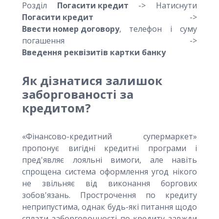
Розділ
Погасити кредит
-> Натиснути
Погасити кредит
->
Ввести номер договору
, телефон і суму
погашення ->
Введення реквізитів картки банку
Як дізнатися залишок
заборгованості за
кредитом?
«Фінансово-кредитний супермаркет»
пропонує вигідні кредитні програми і
пред'являє лояльні вимоги, але навіть
спрощена система оформлення угод нікого
не звільняє від виконання боргових
зобов'язань. Прострочення по кредиту
неприпустима, однак будь-які питання щодо
сплати заборговонностi по кредиту завжди