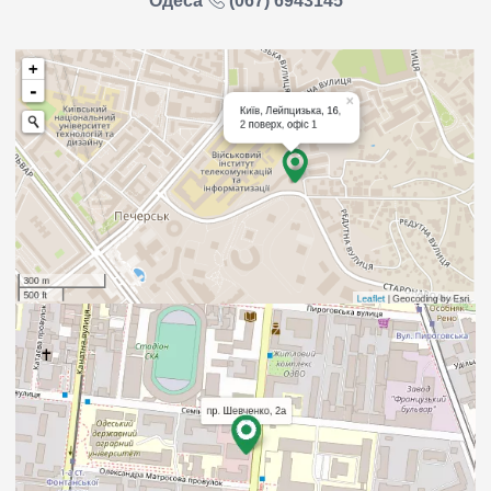
Одеса
(067) 6943145
банкам та бюро кредитних історій (п. 6.3-6.4.
Примірного договору);
може бути залучено колекторську компанію
для врегулювання простроченої
заборгованості у порядку, встановленому
законодавством (п.3.2.7. Примірного
договору);
право вимоги за Договором може бути
уступлено (продано) третім особам (п. 3.2.9
Примірного договору);
може бути прискорено погашення
заборгованості на вимогу Кредитодавця у
порядку та строки, встановлені Договором
(п. 3.2.4.. Примірного договору);
Кредитодавець може звертатися до
Позичальника та третіх осіб (контактним
особам) Позичальника, які були ним вказані
при укладенні Договору (3.2.8. Примірного
договору);