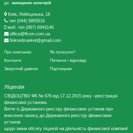
до
захищених категорій
Київ, Лейпцизька, 16
тел (044) 5855516
моб. тел (067) 6943145
office@fksm.com.ua
finkredmarket@gmail.com
Про компанію
Як погасити?
Контакти
Питання і відповіді
Зворотній дзвінок
Партнерам
Ліцензія
СВІДОЦТВО ФК № 676 від 17.12.2015 року –реєстрація
фінансової установи.
Витяг із Державного реєстру фінансових установ про
внесення запису до Державного реєстру фінансових
установ
щодо зміни обсягу ліцензії на діяльність фінансової компанії