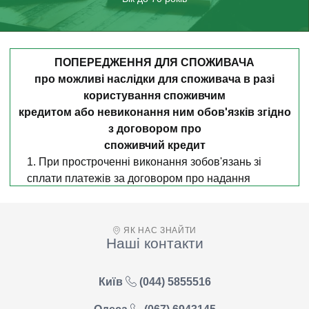
ПОПЕРЕДЖЕННЯ ДЛЯ СПОЖИВАЧА
про можливі наслідки для споживача в разі
користування споживчим
кредитом або невиконання ним обов'язків згідно
з договором про
споживчий кредит
1. При простроченні виконання зобов'язань зі
сплати платежів за договором про надання
кредиту:
Позичальник на вимогу Кредитодавця має
сплатити Штраф у розмірі та порядку,
ЯК НАС ЗНАЙТИ
Наші контакти
встановленому Договором (п. 4.8.
Примірного договору);
інформація, надана для укладення Договору,
Київ
(044) 5855516
може бути передана третім особам, зокрема