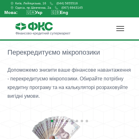
Київ, Лейпцизька, 16
(044) 5855516
Одеса, пр.Шевченка, 2а
(067) 6943145
Мова:
🇺🇦
Укр
🇬🇧
Eng
Фінансово-кредитний супермаркет
Перекредитуємо мікропозики
Допоможемо знизити ваше фінансове навантаження
- перекредитуємо мікропозики. Обирайте потрібну
кредитну програму та на калькуляторі розраховуйте
вигідні умови.