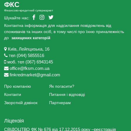
ФКС
Фінансово-кредитний супермаркет
Шукайте нас:
Контактна інформація для надсилання повідомлень від
споживачів та інших осіб, в тому числі про їхню приналежність
до
захищених категорій
Київ, Лейпцизька, 16
тел (044) 5855516
моб. тел (067) 6943145
office@fksm.com.ua
finkredmarket@gmail.com
Про компанію
Як погасити?
Контакти
Питання і відповіді
Зворотній дзвінок
Партнерам
Ліцензія
СВІДОЦТВО ФК № 676 від 17.12.2015 року –реєстрація