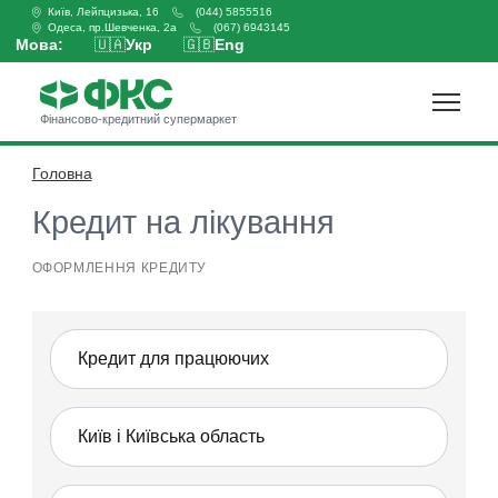
Київ, Лейпцизька, 16
(044) 5855516
Одеса, пр.Шевченка, 2а
(067) 6943145
Мова:
🇺🇦
Укр
🇬🇧
Eng
Фінансово-кредитний супермаркет
Головна
Оформити кредит
Кредит на лікування
ОФОРМЛЕННЯ КРЕДИТУ