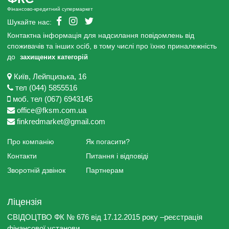
Фінансово-кредитний супермаркет
Шукайте нас:
Контактна інформація для надсилання повідомлень від
споживачів та інших осіб, в тому числі про їхню приналежність
до
захищених категорій
Київ, Лейпцизька, 16
тел (044) 5855516
моб. тел (067) 6943145
office@fksm.com.ua
finkredmarket@gmail.com
Про компанію
Як погасити?
Контакти
Питання і відповіді
Зворотній дзвінок
Партнерам
Ліцензія
СВІДОЦТВО ФК № 676 від 17.12.2015 року –реєстрація
фінансової установи.