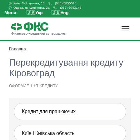
Київ, Лейпцизька, 16
(044) 5855516
Одеса, пр.Шевченка, 2а
(067) 6943145
Мова:
🇺🇦
Укр
🇬🇧
Eng
Фінансово-кредитний супермаркет
Головна
Оформити кредит
Перекредитування кредиту
Кіровоград
ОФОРМЛЕННЯ КРЕДИТУ