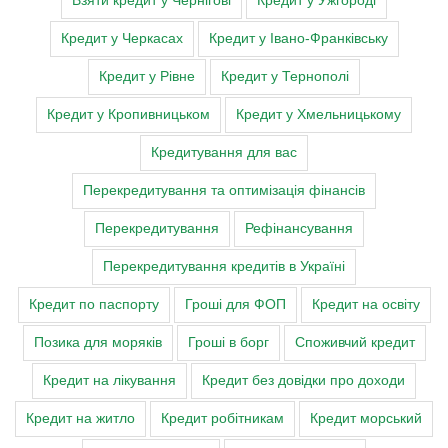
Взяти кредит у Чернігові
Кредит у Ужгороді
Кредит у Черкасах
Кредит у Івано-Франківську
Кредит у Рівне
Кредит у Тернополі
Кредит у Кропивницьком
Кредит у Хмельницькому
Кредитування для вас
Перекредитування та оптимізація фінансів
Перекредитування
Рефінансування
Перекредитування кредитів в Україні
Кредит по паспорту
Гроші для ФОП
Кредит на освіту
Позика для моряків
Гроші в борг
Споживчий кредит
Кредит на лікування
Кредит без довідки про доходи
Кредит на житло
Кредит робітникам
Кредит морський