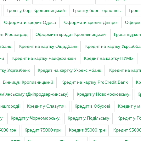
Гроші у борг Кропивницький
Гроші у борг Тернопіль
Гроші
Оформити кредит Одеса
Оформити кредит Дніпро
Оформи
т Кіровоград
Оформити кредит Кропивницький
Гроші під ко
тбанк
Кредит на картку Ощадбанк
Кредит на картку Укрсибба
ий
Кредит на картку Райффайзен
Кредит на картку ПУМБ
тку Укргазбанк
Кредит на картку Укрексімбанк
Кредит на карт
а, Вінниця, Кропивницький
Кредит на картку ProCredit Bank
Кр
ам'янському (Дніпродзержинську)
Кредит у Новомосковську
К
Вишгороді
Кредит у Славутичі
Кредит в Обухові
Кредит у м
ку
Кредит у Чорноморську
Кредит у Подільську
Кредит у Ро
5000 грн
Кредит 75000 грн
Кредит 85000 грн
Кредит 95000