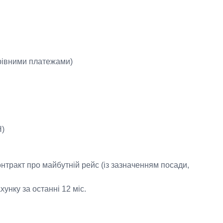
 рівними платежами)
Н)
онтракт про майбутній рейс (із зазначенням посади,
унку за останні 12 міс.