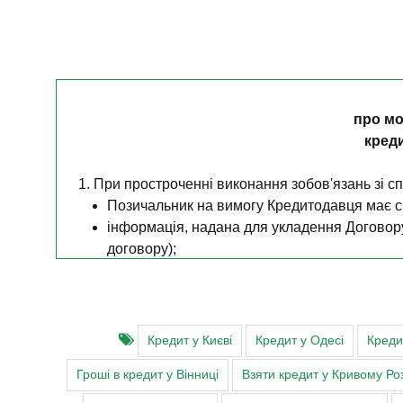
про мо
кред
1. При простроченні виконання зобов'язань зі с
Позичальник на вимогу Кредитодавця має сп
інформація, надана для укладення Договору,
договору);
може бути залучено колекторську компанію 
Примірного договору);
право вимоги за Договором може бути уступл
може бути прискорено погашення заборговано
Кредит у Києві
Кредит у Одесі
Креди
Кредитодавець може звертатися до Позичальн
Гроші в кредит у Вінниці
Взяти кредит у Кривому Роз
Примірного договору);
може бути примусово стягнуто заборгованість