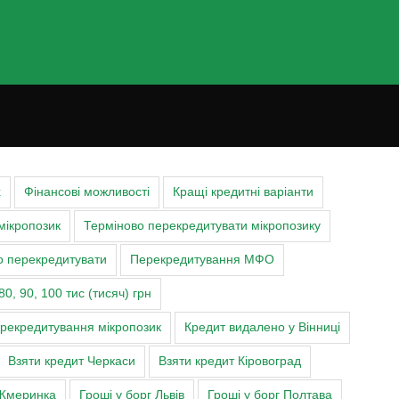
х
Фінансові можливості
Кращі кредитні варіанти
мікропозик
Терміново перекредитувати мікропозику
о перекредитувати
Перекредитування МФО
80, 90, 100 тис (тисяч) грн
ерекредитування мікропозик
Кредит видалено у Вінниці
Взяти кредит Черкаси
Взяти кредит Кіровоград
Жмеринка
Гроші у борг Львів
Гроші у борг Полтава