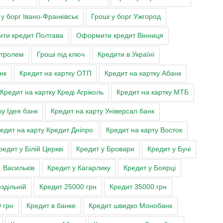
 у борг Івано-Франківськ
Гроші у борг Ужгород
ти кредит Полтава
Оформити кредит Вінниця
нтролем
Гроші під ключ
Кредити в Україні
нк
Кредит на картку ОТП
Кредит на картку Абанк
Кредит на картку Креді Агріколь
Кредит на картку МТБ
ку Ідея банк
Кредит на карту Універсал банк
едит на карту Кредит Дніпро
Кредит на карту Восток
редит у Білій Церкві
Кредит у Бровари
Кредит у Бучі
. Васильків
Кредит у Кагарлику
Кредит у Боярці
здільній
Кредит 25000 грн
Кредит 35000 грн
 грн
Кредит в банке
Кредит швидко Монобанк