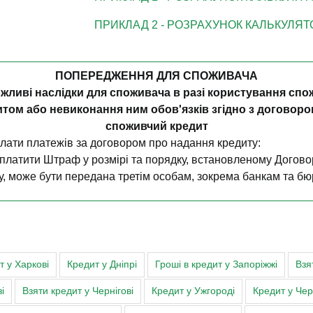
ПРИКЛАД 2 - РОЗРАХУНОК КАЛЬКУЛЯ
ПОПЕРЕДЖЕННЯ ДЛЯ СПОЖИВАЧА
жливі наслідки для споживача в разі користування сп
итом або невиконання ним обов'язків згідно з договоро
споживчий кредит
плати платежів за договором про надання кредиту:
латити Штраф у розмірі та порядку, встановленому Договоро
 може бути передана третім особам, зокрема банкам та бюро
для врегулювання простроченої заборгованості у порядку, в
ено (продано) третім особам (п. 3.2.9 Примірного договору
сті на вимогу Кредитодавця у порядку та строки, встановле
т у Харкові
Кредит у Дніпрі
Гроші в кредит у Запоріжжі
Взя
ика та третіх осіб (контактним особам) Позичальника, які б
і
Взяти кредит у Чернігові
Кредит у Ужгороді
Кредит у Че
 в судовому порядку (п. 3.2.4. Примірного договору, ст. 16 