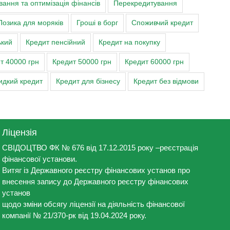
ання та оптимізація фінансів
Перекредитування
ристування ним та/або інших платежів за
00,00 гривень за кожний наступний
Позика для моряків
Гроші в борг
Споживчий кредит
ький
Кредит пенсійний
Кредит на покупку
річних від простроченої суми; Інші платежі: у
т 40000 грн
Кредит 50000 грн
Кредит 60000 грн
атити суму боргу з урахуванням встановленого
дкий кредит
Кредит для бізнесу
Кредит без відмови
торію та ускладнити отримання споживчого
танови або спорідненої чи пов'язаної з ним
Ліцензія
СВІДОЦТВО ФК № 676 від 17.12.2015 року –реєстрація
поживач має право розглянути альтернативні
фінансової установи.
Витяг із Державного реєстру фінансових установ про
 тільки за згодою сторін;
внесення запису до Державного реєстру фінансових
унікації;
установ
аного споживачем способу сплати;
щодо зміни обсягу ліцензії на діяльність фінансової
компанії № 21/370-рк від 19.04.2024 року.
ку виконання грошового зобов’язання)/строку