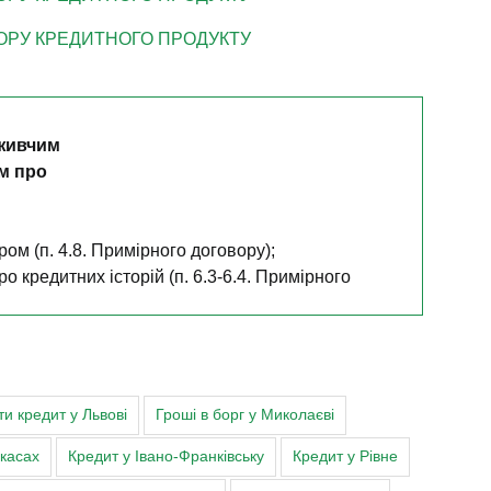
ТОРУ КРЕДИТНОГО ПРОДУКТУ
оживчим
м про
м (п. 4.8. Примірного договору);
 кредитних історій (п. 6.3-6.4. Примірного
становленому законодавством (п.3.2.7.
);
ні Договором (п. 3.2.4.. Примірного договору);
ти кредит у Львові
Гроші в борг у Миколаєві
ули ним вказані при укладенні Договору (3.2.8.
ркасах
Кредит у Івано-Франківську
Кредит у Рівне
Цивільного кодексу України).