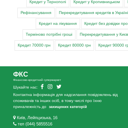
Кредит у Тернополі
Кредит у Кропивницьком
Штраф: в разі повного або часткового прос
Договором позичальник сплачує штраф у роз
Рефінансування
Перекредитування кредитів в Україні
прострочений поспіль платіж ( п. 4.8. Примі
Кредит на лікування
Кредит без довідки пр
Процентна ставка: визначається відповідно до ст
Терміново потрібні гроші
Перекредитування у Києві,
разі прострочення виконання грошового зобов'
індексу інфляції за весь час прострочення відпо
Кредит 70000 грн
Кредит 80000 грн
Кредит 90000 г
2. Порушення виконання зобов'язання щодо пов
кредиту надалі;
3. Фінансовій установі забороняється вимагати 
ФКС
особи як обов'язкову умову надання споживчого
Фінансово-кредитний супермаркет
4. Для прийняття усвідомленого рішення щодо 
Шукайте нас:
різновиди споживчих кредитів та фінансових ус
Контактна інформація для надсилання повідомлень від
5. Фінансова установа має право вносити зміни 
споживачів та інших осіб, в тому числі про їхню
6. Споживач має право відмовитися від отриман
приналежність до
захищених категорій
7. Можливі витрати на сплату споживачем плат
Київ, Лейпцизька, 16
8. Ініціювання споживачем продовження (лонгац
тел (044) 5855516
кредитування/строку дії договору про споживчи