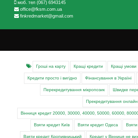
моб. тел (067) 6943145
office@fksm.com.ua
finkredmarket@gmail.com
Гроші на карту
Кращі кредити
Кращі умови
Кредити просто і вигідно
Фінансування в Україні
Перекредитування мікропозик
Швидке пере
Прекредитування онлайн
Вінниця кредит 20000, 30000, 40000, 50000, 60000, 80000
Взяти кредит Київ
Взяти кредит Одеса
Взяти
Взяти кредит Кропивницький
Кредит у Вінниця не ви