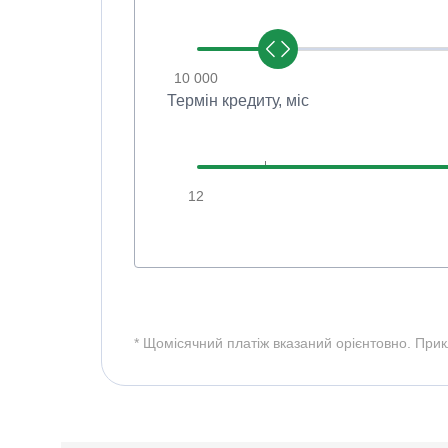
10 000
Термін кредиту, мic
12
* Щомісячний платіж вказаний орієнтовно. При