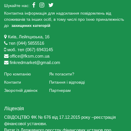
Шукайте нас:
Контактна інформація для надсилання повідомлень від
споживачів та інших осіб, в тому числі про їхню приналежність
до
захищених категорій
Київ, Лейпцизька, 16
тел (044) 5855516
моб. тел (067) 6943145
office@fksm.com.ua
finkredmarket@gmail.com
Про компанію
Як погасити?
Контакти
Питання і відповіді
Зворотній дзвінок
Партнерам
Ліцензія
СВІДОЦТВО ФК № 676 від 17.12.2015 року –реєстрація
фінансової установи.
Витяг із Державного реєстру фінансових установ про