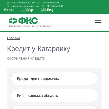
Київ, Лейпцизька, 16
(044) 5855516
Одеса, пр.Шевченка, 2а
(067) 6943145
Мова:
🇺🇦
Укр
🇬🇧
Eng
Фінансово-кредитний супермаркет
Головна
Оформити кредит
Кредит у Кагарлику
ОФОРМЛЕННЯ КРЕДИТУ