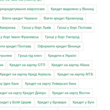
ерекредитування мікропозик
Кредит видалено у Вінниці
Взяти кредит Черкаси
Взяти кредит Кіровоград
Жмеринка
Гроші у борг Львів
Гроші у борг Полтава
 у борг Івано-Франківськ
Гроші у борг Ужгород
ти кредит Полтава
Оформити кредит Вінниця
нтролем
Гроші під ключ
Кредити в Україні
нк
Кредит на картку ОТП
Кредит на картку Абанк
Кредит на картку Креді Агріколь
Кредит на картку МТБ
ку Ідея банк
Кредит на карту Універсал банк
едит на карту Кредит Дніпро
Кредит на карту Восток
редит у Білій Церкві
Кредит у Бровари
Кредит у Бучі