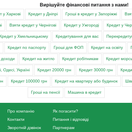
Вирішуйте фінансові питання з нами!
т у Харкові
Кредит у Дніпрі
Гроші в кредит у Запоріжжі
Взя
і
Взяти кредит у Чернігові
Кредит у Ужгороді
Кредит у Че
Кредит у Хмельницькому
Кредитування для вас
Перекредитув
Кредит по паспорту
Гроші для ФОП
Кредит на освіту
о доходи
Кредит на житло
Кредит робітникам
Кредит морс
 Одесі, Україні
Кредит 20000 грн
Кредит 30000 грн
Креди
рн
Кредит 100000 грн
Кредит на квартиру або будинок
Шви
Гроші на пенсії
Машина в кредит
Про компанію
Як погасити?
Контакти
Питання і відповіді
Зворотній дзвінок
Партнерам