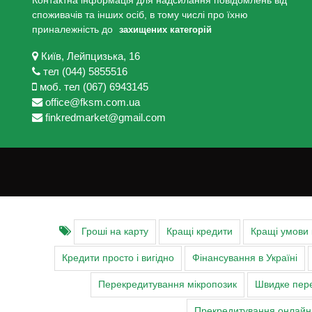
Контактна інформація для надсилання повідомлень від
споживачів та інших осіб, в тому числі про їхню
приналежність до
захищених категорій
Київ, Лейпцизька, 16
тел (044) 5855516
моб. тел (067) 6943145
office@fksm.com.ua
finkredmarket@gmail.com
Гроші на карту
Кращі кредити
Кращі умови
Кредити просто і вигідно
Фінансування в Україні
Перекредитування мікропозик
Швидке пере
Прекредитування онлайн