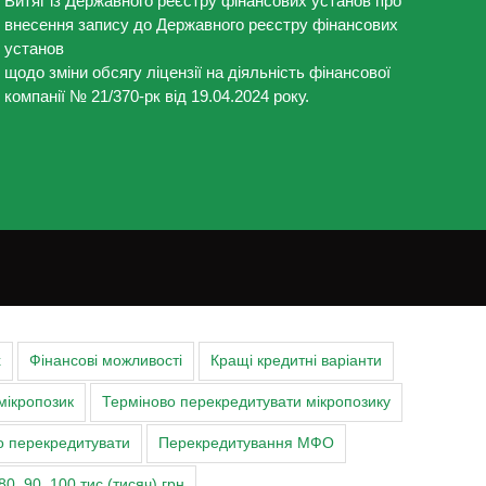
Витяг із Державного реєстру фінансових установ про
внесення запису до Державного реєстру фінансових
установ
щодо зміни обсягу ліцензії на діяльність фінансової
компанії № 21/370-рк від 19.04.2024 року.
х
Фінансові можливості
Кращі кредитні варіанти
мікропозик
Терміново перекредитувати мікропозику
о перекредитувати
Перекредитування МФО
80, 90, 100 тис (тисяч) грн