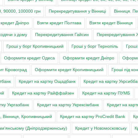
, 90000, 100000 грн
Перекредитування у Вінниці
Вінниця. П
 кредит Дніпро
Взяти кредит Полтава
Взяти кредит Вінниця
ходячи з дому
Перекредитування Гайсин
Перекредитування 
Гроші у борг Кропивницький
Гроші у борг Тернопіль
Гроші
Оформити кредит Одеса
Оформити кредит Дніпро
Оформи
т Кіровоград
Оформити кредит Кропивницький
Гроші під ко
тбанк
Кредит на картку Ощадбанк
Кредит на картку Укрсибба
ий
Кредит на картку Райффайзен
Кредит на картку ПУМБ
тку Укргазбанк
Кредит на картку Укрексімбанк
Кредит на карт
а, Вінниця, Кропивницький
Кредит на картку ProCredit Bank
Кр
ам'янському (Дніпродзержинську)
Кредит у Новомосковську
К