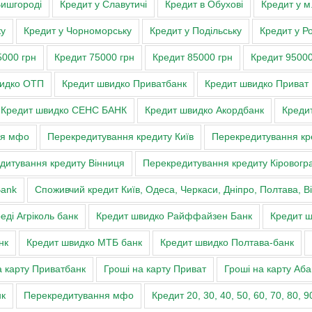
Вишгороді
Кредит у Славутичі
Кредит в Обухові
Кредит у м
ку
Кредит у Чорноморську
Кредит у Подільську
Кредит у Ро
5000 грн
Кредит 75000 грн
Кредит 85000 грн
Кредит 95000
видко ОТП
Кредит швидко Приватбанк
Кредит швидко Приват
Кредит швидко СЕНС БАНК
Кредит швидко Акордбанк
Кредит
ня мфо
Перекредитування кредиту Київ
Перекредитування кр
дитування кредиту Вінниця
Перекредитування кредиту Кіровогр
Bank
Cпоживчий кредит Київ, Одеса, Черкаси, Дніпро, Полтава, 
еді Агріколь банк
Кредит швидко Райффайзен Банк
Кредит ш
нк
Кредит швидко МТБ банк
Кредит швидко Полтава-банк
а карту Приватбанк
Гроші на карту Приват
Гроші на карту Аба
нк
Перекредитування мфо
Кредит 20, 30, 40, 50, 60, 70, 80, 9