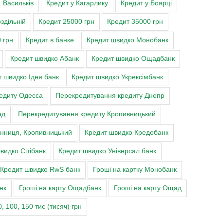
. Васильків
Кредит у Кагарлику
Кредит у Боярці
здільній
Кредит 25000 грн
Кредит 35000 грн
 грн
Кредит в банке
Кредит швидко Монобанк
Кредит швидко Абанк
Кредит швидко Ощадбанк
 швидко Ідея банк
Кредит швидко Укрексімбанк
едиту Одесса
Перекредитування кредиту Днепр
ад
Перекредитування кредиту Кропивницький
Вінниця, Кропивницький
Кредит швидко Кредобанк
видко Сітібанк
Кредит швидко Універсал банк
Кредит швидко RwS банк
Гроші на картку Монобанк
нк
Гроші на карту Ощадбанк
Гроші на карту Ощад
0, 100, 150 тис (тисяч) грн