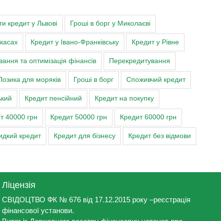
ти кредит у Львові
Гроші в борг у Миколаєві
ркасах
Кредит у Івано-Франківську
Кредит у Рівне
ання та оптимізація фінансів
Перекредитування
Позика для моряків
Гроші в борг
Споживчий кредит
ький
Кредит пенсійний
Кредит на покупку
т 40000 грн
Кредит 50000 грн
Кредит 60000 грн
дкий кредит
Кредит для бізнесу
Кредит без відмови
Ліцензія
СВІДОЦТВО ФК № 676 від 17.12.2015 року –реєстрація
фінансової установи.