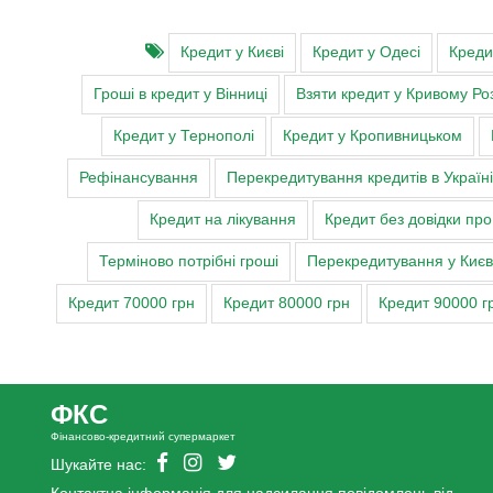
Кредит у Києві
Кредит у Одесі
Креди
Гроші в кредит у Вінниці
Взяти кредит у Кривому Роз
Кредит у Тернополі
Кредит у Кропивницьком
Рефінансування
Перекредитування кредитів в Україні
Кредит на лікування
Кредит без довідки пр
Терміново потрібні гроші
Перекредитування у Києві,
Кредит 70000 грн
Кредит 80000 грн
Кредит 90000 г
ФКС
Фінансово-кредитний супермаркет
Шукайте нас: