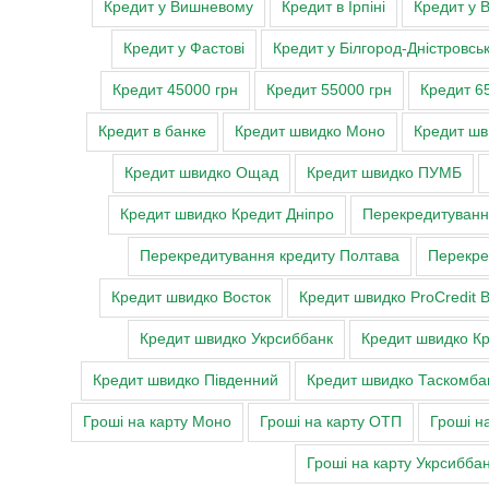
Кредит у Вишневому
Кредит в Ірпіні
Кредит у 
Кредит у Фастові
Кредит у Білгород-Дністровсь
Кредит 45000 грн
Кредит 55000 грн
Кредит 6
Кредит в банке
Кредит швидко Моно
Кредит ш
Кредит швидко Ощад
Кредит швидко ПУМБ
Кредит швидко Кредит Дніпро
Перекредитуван
Перекредитування кредиту Полтава
Перекре
Кредит швидко Восток
Кредит швидко ProCredit 
Кредит швидко Укрсиббанк
Кредит швидко Кр
Кредит швидко Південний
Кредит швидко Таскомба
Гроші на карту Моно
Гроші на карту ОТП
Гроші н
Гроші на карту Укрсибба