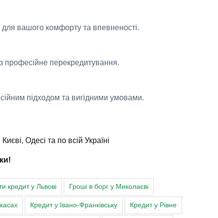
 для вашого комфорту та впевненості.
ез професійне перекредитування.
есійним підходом та вигідними умовами.
Києві, Одесі та по всій Україні
ки!
ти кредит у Львові
Гроші в борг у Миколаєві
ркасах
Кредит у Івано-Франківську
Кредит у Рівне