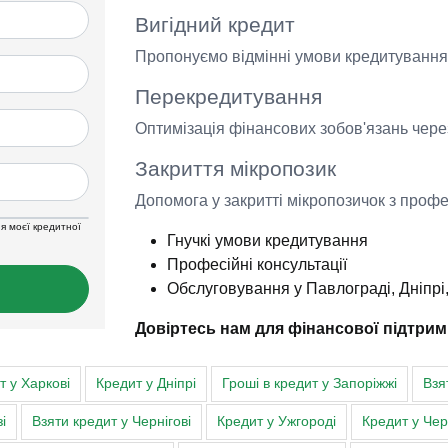
Вигідний кредит
Пропонуємо відмінні умови кредитування
Перекредитування
Оптимізація фінансових зобов'язань чер
Закриття мікропозик
Допомога у закритті мікропозичок з проф
я моєї кредитної
Гнучкі умови кредитування
Професійні консультації
Обслуговування у Павлограді, Дніпрі, 
Довіртесь нам для фінансової підтрим
т у Харкові
Кредит у Дніпрі
Гроші в кредит у Запоріжжі
Взя
і
Взяти кредит у Чернігові
Кредит у Ужгороді
Кредит у Че