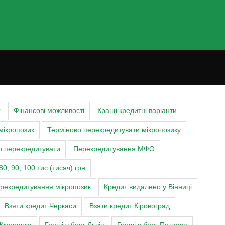
х
Фінансові можливості
Кращі кредитні варіанти
мікропозик
Терміново перекредитувати мікропозику
о перекредитувати
Перекредитування МФО
80, 90, 100 тис (тисяч) грн
ерекредитування мікропозик
Кредит видалено у Вінниці
Взяти кредит Черкаси
Взяти кредит Кіровоград