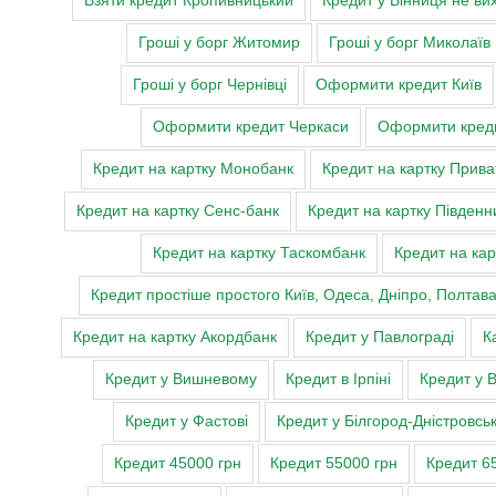
Взяти кредит Кропивницький
Кредит у Вінниця не ви
Гроші у борг Житомир
Гроші у борг Миколаїв
Гроші у борг Чернівці
Оформити кредит Київ
Оформити кредит Черкаси
Оформити креди
Кредит на картку Монобанк
Кредит на картку Прива
Кредит на картку Сенс-банк
Кредит на картку Південн
Кредит на картку Таскомбанк
Кредит на кар
Кредит простіше простого Київ, Одеса, Дніпро, Полтав
Кредит на картку Акордбанк
Кредит у Павлограді
К
Кредит у Вишневому
Кредит в Ірпіні
Кредит у 
Кредит у Фастові
Кредит у Білгород-Дністровсь
Кредит 45000 грн
Кредит 55000 грн
Кредит 6