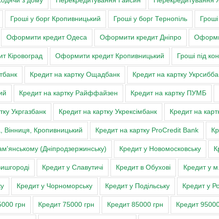
ходячи з дому
Перекредитування Гайсин
Перекредитування 
Гроші у борг Кропивницький
Гроші у борг Тернопіль
Гроші
Оформити кредит Одеса
Оформити кредит Дніпро
Оформи
т Кіровоград
Оформити кредит Кропивницький
Гроші під ко
тбанк
Кредит на картку Ощадбанк
Кредит на картку Укрсибба
ий
Кредит на картку Райффайзен
Кредит на картку ПУМБ
тку Укргазбанк
Кредит на картку Укрексімбанк
Кредит на карт
а, Вінниця, Кропивницький
Кредит на картку ProCredit Bank
Кр
ам'янському (Дніпродзержинську)
Кредит у Новомосковську
К
Вишгороді
Кредит у Славутичі
Кредит в Обухові
Кредит у м
ку
Кредит у Чорноморську
Кредит у Подільську
Кредит у Ро
5000 грн
Кредит 75000 грн
Кредит 85000 грн
Кредит 95000