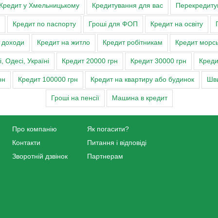
Кредит у Хмельницькому
Кредитування для вас
Перекредитув
Кредит по паспорту
Гроші для ФОП
Кредит на освіту
о доходи
Кредит на житло
Кредит робітникам
Кредит морс
 Одесі, Україні
Кредит 20000 грн
Кредит 30000 грн
Креди
рн
Кредит 100000 грн
Кредит на квартиру або будинок
Шви
Гроші на пенсії
Машина в кредит
Про компанію
Як погасити?
Контакти
Питання і відповіді
Зворотній дзвінок
Партнерам