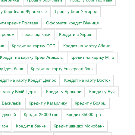
Жмеринка
Гроші у борг Львів
Гроші у борг Полтава
 у борг Івано-Франківськ
Гроші у борг Ужгород
ти кредит Полтава
Оформити кредит Вінниця
нтролем
Гроші під ключ
Кредити в Україні
нк
Кредит на картку ОТП
Кредит на картку Абанк
Кредит на картку Креді Агріколь
Кредит на картку МТБ
ку Ідея банк
Кредит на карту Універсал банк
едит на карту Кредит Дніпро
Кредит на карту Восток
редит у Білій Церкві
Кредит у Бровари
Кредит у Бучі
. Васильків
Кредит у Кагарлику
Кредит у Боярці
здільній
Кредит 25000 грн
Кредит 35000 грн
 грн
Кредит в банке
Кредит швидко Монобанк