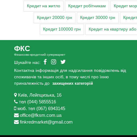
Кредит на житло
Кредит робітникам
Кредит мор
Кредит 20000 грн
Кредит 30000 грн
Кредит
Кредит 100000 грн
Кредит на квартиру або
ФКС
Фінансово-кредитний супермаркет
Шукайте нас:
Контактна інформація для надсилання повідомлень від
споживачів та інших осіб, в тому числі про їхню
приналежність до
захищених категорій
Київ, Лейпцизька, 16
тел (044) 5855516
моб. тел (067) 6943145
office@fksm.com.ua
finkredmarket@gmail.com