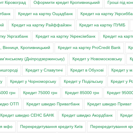
т Кіровоград
Оформити кредит Кропивницький
Гроші під ко
тбанк
Кредит на картку Ощадбанк
Кредит на картку Укрсибба
ий
Кредит на картку Райффайзен
Кредит на картку ПУМБ
тку Укргазбанк
Кредит на картку Укрексімбанк
Кредит на карт
а, Вінниця, Кропивницький
Кредит на картку ProCredit Bank
Кр
ам'янському (Дніпродзержинську)
Кредит у Новомосковську
К
Вишгороді
Кредит у Славутичі
Кредит в Обухові
Кредит у м
ку
Кредит у Чорноморську
Кредит у Подільську
Кредит у Ро
5000 грн
Кредит 75000 грн
Кредит 85000 грн
Кредит 95000
видко ОТП
Кредит швидко Приватбанк
Кредит швидко Приват
Кредит швидко СЕНС БАНК
Кредит швидко Акордбанк
Кредит
ня мфо
Перекредитування кредиту Київ
Перекредитування кр