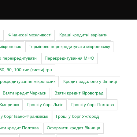
х
Фінансові можливості
Кращі кредитні варіанти
мікропозик
Терміново перекредитувати мікропозику
о перекредитувати
Перекредитування МФО
80, 90, 100 тис (тисяч) грн
ерекредитування мікропозик
Кредит видалено у Вінниці
Взяти кредит Черкаси
Взяти кредит Кіровоград
Жмеринка
Гроші у борг Львів
Гроші у борг Полтава
 у борг Івано-Франківськ
Гроші у борг Ужгород
ти кредит Полтава
Оформити кредит Вінниця