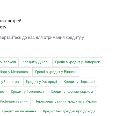
ших потреб
поту
Звертайтесь до нас для отримання кредиту у
у Харкові
Кредит у Дніпрі
Гроші в кредит у Запоріжжі
 борг у Миколаєві
Гроші в кредит у Вінниці
 у Чернігові
Кредит у Ужгороді
Кредит у Черкасах
вне
Кредит у Тернополі
Кредит у Кропивницьком
Рефінансування
Перекредитування кредитів в Україні
Кредит на лікування
Кредит без довідки про доходи