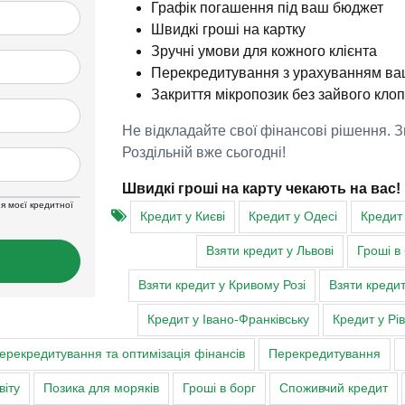
Графік погашення під ваш бюджет
Швидкі гроші на картку
Зручні умови для кожного клієнта
Перекредитування з урахуванням ва
Закриття мікропозик без зайвого кло
Не відкладайте свої фінансові рішення. 
Роздільній вже сьогодні!
Швидкі гроші на карту чекають на вас!
я моєї кредитної
Кредит у Києві
Кредит у Одесі
Кредит 
Взяти кредит у Львові
Гроші в
Взяти кредит у Кривому Розі
Взяти кредит
Кредит у Івано-Франківську
Кредит у Рі
ерекредитування та оптимізація фінансів
Перекредитування
віту
Позика для моряків
Гроші в борг
Споживчий кредит