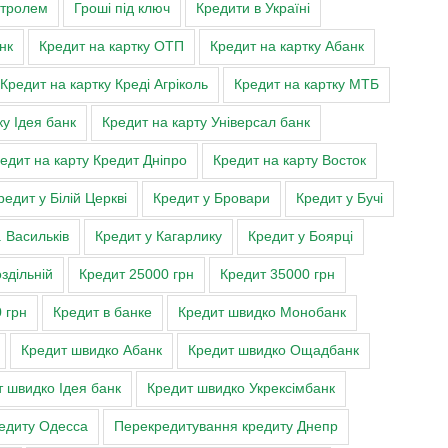
нтролем
Гроші під ключ
Кредити в Україні
нк
Кредит на картку ОТП
Кредит на картку Абанк
Кредит на картку Креді Агріколь
Кредит на картку МТБ
ку Ідея банк
Кредит на карту Універсал банк
едит на карту Кредит Дніпро
Кредит на карту Восток
редит у Білій Церкві
Кредит у Бровари
Кредит у Бучі
. Васильків
Кредит у Кагарлику
Кредит у Боярці
здільній
Кредит 25000 грн
Кредит 35000 грн
 грн
Кредит в банке
Кредит швидко Монобанк
Кредит швидко Абанк
Кредит швидко Ощадбанк
 швидко Ідея банк
Кредит швидко Укрексімбанк
едиту Одесса
Перекредитування кредиту Днепр