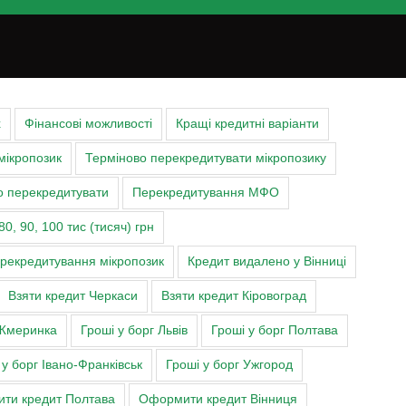
х
Фінансові можливості
Кращі кредитні варіанти
мікропозик
Терміново перекредитувати мікропозику
о перекредитувати
Перекредитування МФО
80, 90, 100 тис (тисяч) грн
ерекредитування мікропозик
Кредит видалено у Вінниці
Взяти кредит Черкаси
Взяти кредит Кіровоград
Жмеринка
Гроші у борг Львів
Гроші у борг Полтава
 у борг Івано-Франківськ
Гроші у борг Ужгород
ти кредит Полтава
Оформити кредит Вінниця