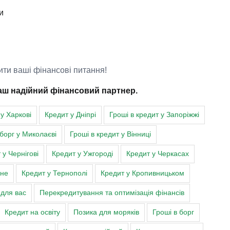
и
ити ваші фінансові питання!
аш надійний фінансовий партнер.
у Харкові
Кредит у Дніпрі
Гроші в кредит у Запоріжжі
 борг у Миколаєві
Гроші в кредит у Вінниці
 у Чернігові
Кредит у Ужгороді
Кредит у Черкасах
вне
Кредит у Тернополі
Кредит у Кропивницьком
 для вас
Перекредитування та оптимізація фінансів
Кредит на освіту
Позика для моряків
Гроші в борг