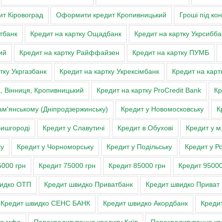
т Кіровоград
Оформити кредит Кропивницький
Гроші під ко
тбанк
Кредит на картку Ощадбанк
Кредит на картку Укрсибба
ий
Кредит на картку Райффайзен
Кредит на картку ПУМБ
тку Укргазбанк
Кредит на картку Укрексімбанк
Кредит на карт
а, Вінниця, Кропивницький
Кредит на картку ProCredit Bank
Кр
ам'янському (Дніпродзержинську)
Кредит у Новомосковську
К
Вишгороді
Кредит у Славутичі
Кредит в Обухові
Кредит у м
ку
Кредит у Чорноморську
Кредит у Подільську
Кредит у Ро
5000 грн
Кредит 75000 грн
Кредит 85000 грн
Кредит 95000
видко ОТП
Кредит швидко Приватбанк
Кредит швидко Приват
Кредит швидко СЕНС БАНК
Кредит швидко Акордбанк
Кредит