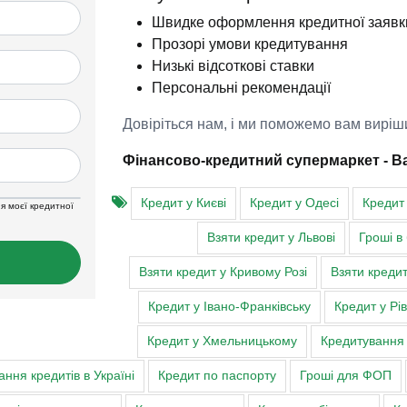
Швидке оформлення кредитної заявк
Прозорі умови кредитування
Низькі відсоткові ставки
Персональні рекомендації
Довіріться нам, і ми поможемо вам виріш
Фінансово-кредитний супермаркет - В
Кредит у Києві
Кредит у Одесі
Кредит 
я моєї кредитної
Взяти кредит у Львові
Гроші в
Взяти кредит у Кривому Розі
Взяти кредит
Кредит у Івано-Франківську
Кредит у Рі
Кредит у Хмельницькому
Кредитування
ння кредитів в Україні
Кредит по паспорту
Гроші для ФОП