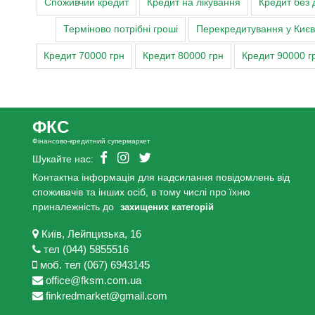
Споживчий кредит
Кредит на лікування
Кредит без 
Терміново потрібні гроші
Перекредитування у Києві,
Кредит 70000 грн
Кредит 80000 грн
Кредит 90000 г
ФКС
Фінансово-кредитний супермаркет
Шукайте нас:
Контактна інформація для надсилання повідомлень від
споживачів та інших осіб, в тому числі про їхню
приналежність до
захищених категорій
Київ, Лейпцизька, 16
тел (044) 5855516
моб. тел (067) 6943145
office@fksm.com.ua
finkredmarket@gmail.com