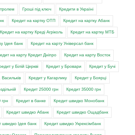
нтролем
Гроші під ключ
Кредити в Україні
нк
Кредит на картку ОТП
Кредит на картку Абанк
Кредит на картку Креді Агріколь
Кредит на картку МТБ
ку Ідея банк
Кредит на карту Універсал банк
едит на карту Кредит Дніпро
Кредит на карту Восток
редит у Білій Церкві
Кредит у Бровари
Кредит у Бучі
. Васильків
Кредит у Кагарлику
Кредит у Боярці
здільній
Кредит 25000 грн
Кредит 35000 грн
 грн
Кредит в банке
Кредит швидко Монобанк
Кредит швидко Абанк
Кредит швидко Ощадбанк
 швидко Ідея банк
Кредит швидко Укрексімбанк