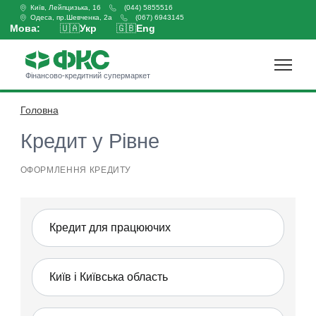
Київ, Лейпцизька, 16
(044) 5855516
Одеса, пр.Шевченка, 2а
(067) 6943145
Мова:
🇺🇦
Укр
🇬🇧
Eng
Фінансово-кредитний супермаркет
Головна
Оформити кредит
Кредит у Рівне
ОФОРМЛЕННЯ КРЕДИТУ