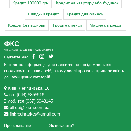
Кредит 100000 грн
Кредит на квартиру або будинок
Швидкий кредит
Кредит для бізнесу
Кредит без відмови
Гроші на пенсії
Машина в кредит
ФКС
Фінансово-кредитний супермаркет
Шукайте нас:
Контактна інформація для надсилання повідомлень від
споживачів та інших осіб, в тому числі про їхню приналежність
до
захищених категорій
Київ, Лейпцизька, 16
тел (044) 5855516
моб. тел (067) 6943145
office@fksm.com.ua
finkredmarket@gmail.com
Про компанію
Як погасити?