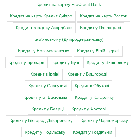
Кредит на картку ProCredit Bank
Кредит на карту Кредит Дніпро
Кредит на карту Восток
Кредит на картку Акордбанк
Кредит у Павлограді
Кам'янському (Дніпродзержинську)
Кредит у Новомосковську
Кредит у Білій Церкві
Кредит у Бровари
Кредит у Бучі
Кредит у Вишневому
Кредит в Ірпіні
Кредит у Вишгороді
Кредит у Славутичі
Кредит в Обухові
Кредит у м. Васильків
Кредит у Кагарлику
Кредит у Боярці
Кредит у Фастові
Кредит у Білгород-Дністровську
Кредит у Чорноморську
Кредит у Подільську
Кредит у Роздільній