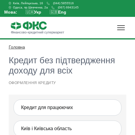
Київ, Лейпцизька, 16
(044) 5855516
Одеса, пр.Шевченка, 2а
(067) 6943145
Мова:
🇺🇦
Укр
🇬🇧
Eng
Фінансово-кредитний супермаркет
Головна
Оформити кредит
Кредит без підтвердження
доходу для всіх
ОФОРМЛЕННЯ КРЕДИТУ