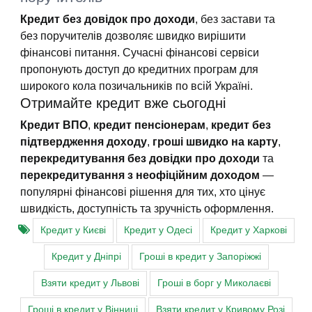
Кредит без довідок про доходи
, без застави та
без поручителів дозволяє швидко вирішити
фінансові питання. Сучасні фінансові сервіси
пропонують доступ до кредитних програм для
широкого кола позичальників по всій Україні.
Отримайте кредит вже сьогодні
Кредит ВПО
,
кредит пенсіонерам
,
кредит без
підтвердження доходу
,
гроші швидко на карту
,
перекредитування без довідки про доходи
та
перекредитування з неофіційним доходом
—
популярні фінансові рішення для тих, хто цінує
швидкість, доступність та зручність оформлення.
Кредит у Києві
Кредит у Одесі
Кредит у Харкові
Кредит у Дніпрі
Гроші в кредит у Запоріжжі
Взяти кредит у Львові
Гроші в борг у Миколаєві
Гроші в кредит у Вінниці
Взяти кредит у Кривому Розі