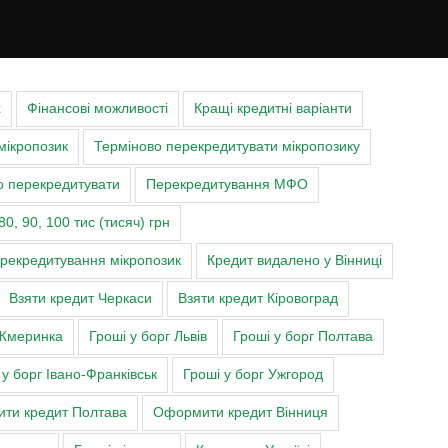
х
Фінансові можливості
Кращі кредитні варіанти
мікропозик
Терміново перекредитувати мікропозику
о перекредитувати
Перекредитування МФО
80, 90, 100 тис (тисяч) грн
ерекредитування мікропозик
Кредит видалено у Вінниці
Взяти кредит Черкаси
Взяти кредит Кіровоград
Жмеринка
Гроші у борг Львів
Гроші у борг Полтава
 у борг Івано-Франківськ
Гроші у борг Ужгород
ти кредит Полтава
Оформити кредит Вінниця