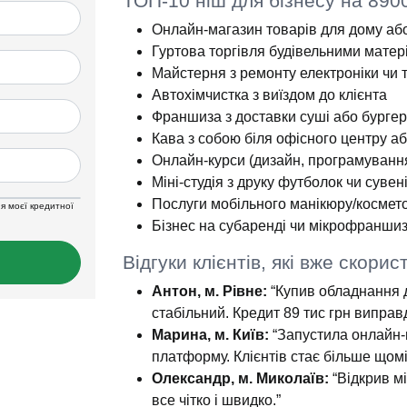
ТОП-10 ніш для бізнесу на 890
Онлайн-магазин товарів для дому або
Гуртова торгівля будівельними мате
Майстерня з ремонту електроніки чи т
Автохімчистка з виїздом до клієнта
Франшиза з доставки суші або бургер
Кава з собою біля офісного центру аб
Онлайн-курси (дизайн, програмуванн
Міні-студія з друку футболок чи сувен
Послуги мобільного манікюру/космето
я моєї кредитної
Бізнес на субаренді чи мікрофраншиз
Відгуки клієнтів, які вже скори
Антон, м. Рівне:
“Купив обладнання д
стабільний. Кредит 89 тис грн виправ
Марина, м. Київ:
“Запустила онлайн-ш
платформу. Клієнтів стає більше щомі
Олександр, м. Миколаїв:
“Відкрив мі
все чітко і швидко.”