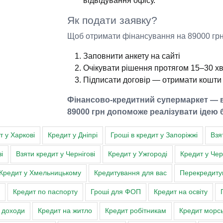
відвідування офісу.
Як подати заявку?
Щоб отримати фінансування на 89000 грн,
Заповнити анкету на сайті
Очікувати рішення протягом 15–30 х
Підписати договір — отримати кошти 
Фінансово-кредитний супермаркет — в
89000 грн допоможе реалізувати ідею б
т у Харкові
Кредит у Дніпрі
Гроші в кредит у Запоріжжі
Взя
і
Взяти кредит у Чернігові
Кредит у Ужгороді
Кредит у Че
Кредит у Хмельницькому
Кредитування для вас
Перекредитув
Кредит по паспорту
Гроші для ФОП
Кредит на освіту
о доходи
Кредит на житло
Кредит робітникам
Кредит морс