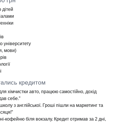
00 грн
 дітей
ріалами
ехніки
ів
о університету
я, мови)
ірів
логії
і
стались кредитом
ля хімчистки авто, працюю самостійно, дохід
дав себе.”
колу з англійської. Гроші пішли на маркетинг та
сяця!”
ні-кофейню біля вокзалу. Кредит отримав за 2 дні,