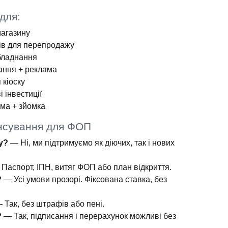
для:
магазину
ів для перепродажу
бладнання
ння + реклама
 кіоску
 інвестиції
ма + зйомка
нсування для ФОП
у?
— Ні, ми підтримуємо як діючих, так і нових
Паспорт, ІПН, витяг ФОП або план відкриття.
?
— Усі умови прозорі. Фіксована ставка, без
 Так, без штрафів або пені.
?
— Так, підписання і перерахунок можливі без