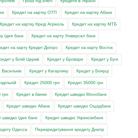
нтролем
Гроші під ключ
Кредити в Україні
нк
Кредит на картку ОТП
Кредит на картку Абанк
Кредит на картку Креді Агріколь
Кредит на картку МТБ
ку Ідея банк
Кредит на карту Універсал банк
едит на карту Кредит Дніпро
Кредит на карту Восток
редит у Білій Церкві
Кредит у Бровари
Кредит у Бучі
. Васильків
Кредит у Кагарлику
Кредит у Боярці
здільній
Кредит 25000 грн
Кредит 35000 грн
 грн
Кредит в банке
Кредит швидко Монобанк
Кредит швидко Абанк
Кредит швидко Ощадбанк
 швидко Ідея банк
Кредит швидко Укрексімбанк
едиту Одесса
Перекредитування кредиту Днепр