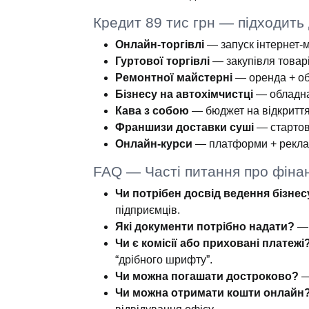
Кредит 89 тис грн — підходить 
Онлайн-торгівлі
— запуск інтернет-
Гуртової торгівлі
— закупівля товар
Ремонтної майстерні
— оренда + о
Бізнесу на автохімчистці
— обладна
Кава з собою
— бюджет на відкриття
Франшизи доставки суші
— стартові
Онлайн-курси
— платформи + рекла
FAQ — Часті питання про фіна
Чи потрібен досвід ведення бізнес
підприємців.
Які документи потрібно надати?
— 
Чи є комісії або приховані платежі
“дрібного шрифту”.
Чи можна погашати достроково?
—
Чи можна отримати кошти онлайн