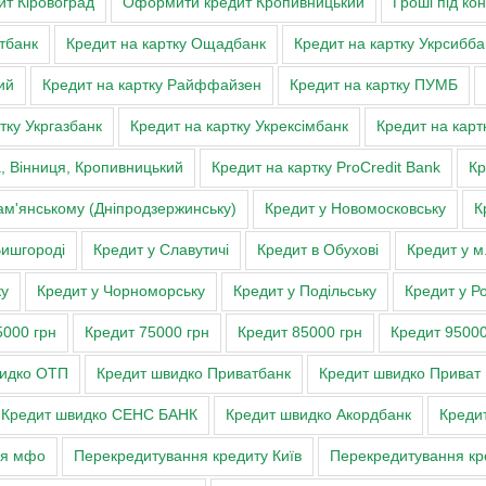
т Кіровоград
Оформити кредит Кропивницький
Гроші під ко
тбанк
Кредит на картку Ощадбанк
Кредит на картку Укрсибба
ий
Кредит на картку Райффайзен
Кредит на картку ПУМБ
тку Укргазбанк
Кредит на картку Укрексімбанк
Кредит на карт
а, Вінниця, Кропивницький
Кредит на картку ProCredit Bank
Кр
ам'янському (Дніпродзержинську)
Кредит у Новомосковську
К
Вишгороді
Кредит у Славутичі
Кредит в Обухові
Кредит у м
ку
Кредит у Чорноморську
Кредит у Подільську
Кредит у Ро
5000 грн
Кредит 75000 грн
Кредит 85000 грн
Кредит 95000
видко ОТП
Кредит швидко Приватбанк
Кредит швидко Приват
Кредит швидко СЕНС БАНК
Кредит швидко Акордбанк
Кредит
ня мфо
Перекредитування кредиту Київ
Перекредитування кр