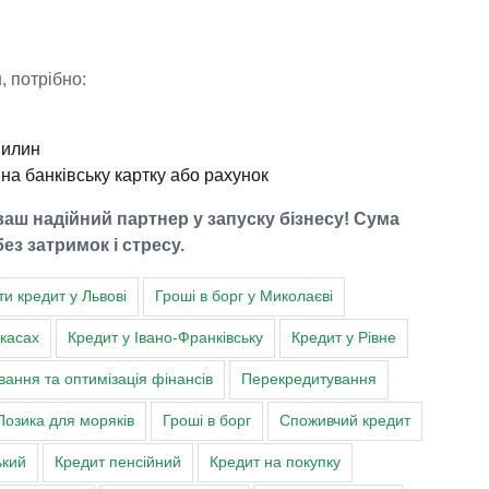
 потрібно:
вилин
на банківську картку або рахунок
аш надійний партнер у запуску бізнесу! Сума
ез затримок і стресу.
ти кредит у Львові
Гроші в борг у Миколаєві
ркасах
Кредит у Івано-Франківську
Кредит у Рівне
ання та оптимізація фінансів
Перекредитування
Позика для моряків
Гроші в борг
Споживчий кредит
ький
Кредит пенсійний
Кредит на покупку