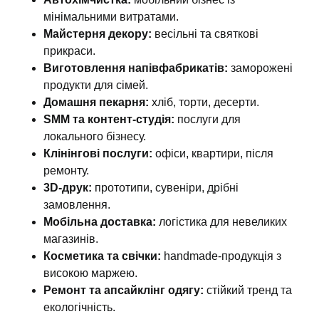
мінімальними витратами.
Майстерня декору:
весільні та святкові
прикраси.
Виготовлення напівфабрикатів:
заморожені
продукти для сімей.
Домашня пекарня:
хліб, торти, десерти.
SMM та контент-студія:
послуги для
локального бізнесу.
Клінінгові послуги:
офіси, квартири, після
ремонту.
3D-друк:
прототипи, сувеніри, дрібні
замовлення.
Мобільна доставка:
логістика для невеликих
магазинів.
Косметика та свічки:
handmade-продукція з
високою маржею.
Ремонт та апсайклінг одягу:
стійкий тренд та
екологічність.