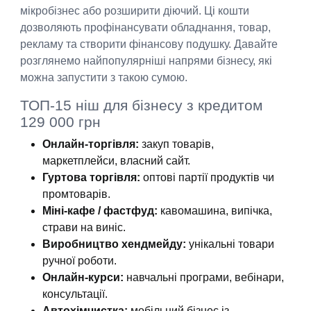
мікробізнес або розширити діючий. Ці кошти
дозволяють профінансувати обладнання, товар,
рекламу та створити фінансову подушку. Давайте
розглянемо найпопулярніші напрями бізнесу, які
можна запустити з такою сумою.
ТОП-15 ніш для бізнесу з кредитом
129 000 грн
Онлайн-торгівля:
закуп товарів,
маркетплейси, власний сайт.
Гуртова торгівля:
оптові партії продуктів чи
промтоварів.
Міні-кафе / фастфуд:
кавомашина, випічка,
страви на виніс.
Виробництво хендмейду:
унікальні товари
ручної роботи.
Онлайн-курси:
навчальні програми, вебінари,
консультації.
Автохімчистка:
мобільний бізнес із