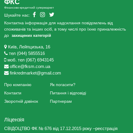
ФКС
Фінансово-кредитний супермаркет
Шукайте нас:
Контактна інформація для надсилання повідомлень від
споживачів та інших осіб, в тому числі про їхню приналежність
до
захищених категорій
Київ, Лейпцизька, 16
тел (044) 5855516
моб. тел (067) 6943145
office@fksm.com.ua
finkredmarket@gmail.com
Про компанію
Як погасити?
Контакти
Питання і відповіді
Зворотній дзвінок
Партнерам
Ліцензія
СВІДОЦТВО ФК № 676 від 17.12.2015 року –реєстрація