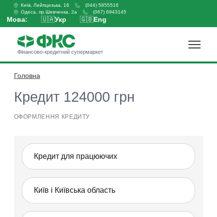
Київ, Лейпцизька, 16
(044) 5855516
Одеса, пр.Шевченка, 2а
(067) 6943145
Мова:
🇺🇦
Укр
🇬🇧
Eng
Фінансово-кредитний супермаркет
Головна
Оформити кредит
Кредит 124000 грн
ОФОРМЛЕННЯ КРЕДИТУ