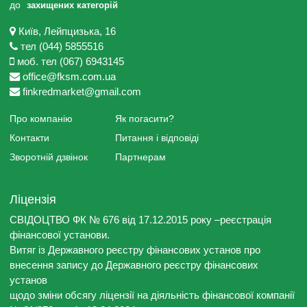
до
захищених категорій
Київ, Лейпцизька, 16
тел (044) 5855516
моб. тел (067) 6943145
office@fksm.com.ua
finkredmarket@gmail.com
Про компанію
Як погасити?
Контакти
Питання і відповіді
Зворотній дзвінок
Партнерам
Ліцензія
СВІДОЦТВО ФК № 676 від 17.12.2015 року –реєстрація
фінансової установи.
Витяг із Державного реєстру фінансових установ про
внесення запису до Державного реєстру фінансових
установ
щодо зміни обсягу ліцензії на діяльність фінансової компанії