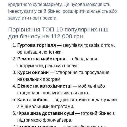
кредитного супермаркету. Це чудова можливість
інвестувати у свій бізнес, розширити діяльність або
запустити нові проєкти.
Порівняння ТОП-10 популярних ніш
для бізнесу на 112 000 грн
Гуртова торгівля
— закупівля товарів оптом,
організація логістики.
Ремонтна майстерня
— обладнання,
інструменти, реклама послуг.
Курси онлайн
— створення та просування
навчальних програм.
Бізнес на автохімчистці
— мобільні або
стаціонарні послуги з чистки авто.
Кава з собою
— відкриття точки продажу кави
з мінімальними витратами.
Франшиза доставки суші
— готовий бізнес з
підтримкою франчайзера.
Інтернет-магазин
— запуск або розвиток