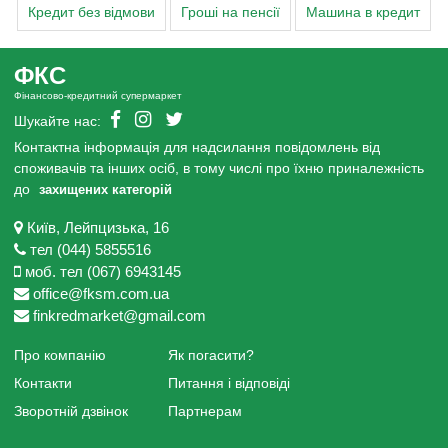
Кредит без відмови
Гроші на пенсії
Машина в кредит
ФКС
Фінансово-кредитний супермаркет
Шукайте нас:
Контактна інформація для надсилання повідомлень від
споживачів та інших осіб, в тому числі про їхню приналежність
до
захищених категорій
Київ, Лейпцизька, 16
тел (044) 5855516
моб. тел (067) 6943145
office@fksm.com.ua
finkredmarket@gmail.com
Про компанію
Як погасити?
Контакти
Питання і відповіді
Зворотній дзвінок
Партнерам