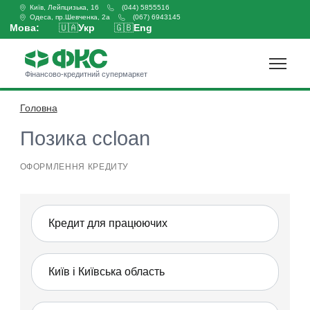
Київ, Лейпцизька, 16
(044) 5855516
Одеса, пр.Шевченка, 2а
(067) 6943145
Мова:
🇺🇦
Укр
🇬🇧
Eng
Фінансово-кредитний супермаркет
Головна
Оформити кредит
Позика ccloan
ОФОРМЛЕННЯ КРЕДИТУ