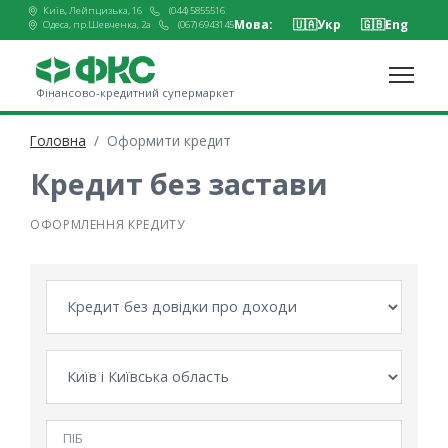
Київ, Лейпцизька, 16
(044) 5855516
Мова:
🇺🇦
Укр
🇬🇧
Eng
Одеса, пр.Шевченка, 2а
(067) 6943145
Фінансово-кредитний супермаркет
Головна
Оформити кредит
Кредит без застави
ОФОРМЛЕННЯ КРЕДИТУ