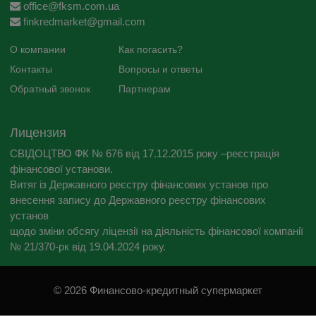
office@fksm.com.ua
Прочие платежи: в случае просрочки
finkredmarket@gmail.com
исполнения денежного обязательства,
по требованию Кредитодателя,
О компании
Как погасить?
Потребитель обязан уплатить сумму
Контакты
Вопросы и ответы
долга с учетом установленного индекса
Обратный звонок
Партнерам
инфляции за все время просрочки в
соответствии со ст. 625 Гражданского
Лицензия
кодекса Украины.
СВІДОЦТВО ФК № 676 від 17.12.2015 року –реєстрація
2. Нарушение выполнения
фінансової установи.
обязательства по возврату
Витяг із Державного реєстру фінансових установ про
внесення запису до Державного реєстру фінансових
потребительского кредита может
установ
повлиять на кредитную историю и
щодо зміни обсягу ліцензії на діяльність фінансової компанії
усложнить получение потребительского
№ 21/370-рк від 19.04.2024 року.
кредита в дальнейшем;
3. Финансовому учреждению
запрещается требовать от потребителя
© 2026 Финансово-кредитный супермаркет
приобретение каких-либо услуг от