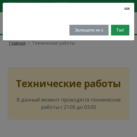
Киев, Лейпцигская,16
(044) 5855516
Мова:
🇺🇦
Укр
🇬🇧
Eng
Одесса,пр-т Шевченко,2а
(067) 6943145
Бажаєте перейти на українську?
Финансово-кредитный супермаркет
Залишити як є
Так!
Главная
Технические работы
Технические работы
В данный момент проводятся технические
работы с 21:00 до 03:00