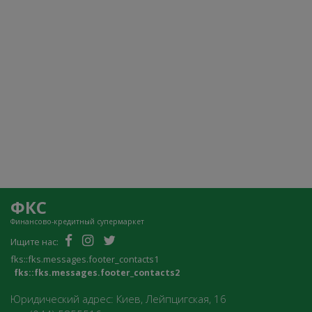
ФКС
Финансово-кредитный супермаркет
Ищите нас:
fks::fks.messages.footer_contacts1
fks::fks.messages.footer_contacts2
Юридический адрес: Киев, Лейпцигская, 16