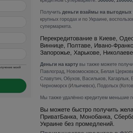
кредитном супермаркете:
500000, 100000
Получить
деньги взаймы на выгодных 
крупных городах и по Украине, воспольз
супермаркета.
Перекредитование в Киеве, Одес
Виннице, Полтаве, Ивано-Франко
Запорожье, Харькове, Николаеве
Деньги на карту
вы также можете получит
получение моей
Павлоград, Новомосковск, Белая Церков
Славутич, Обухов, Васильков, Кагарлык, 
Черноморск (Ильичевск), Подольск (Котов
Мы также удалённо кредитуем меньшие г
Вы можете быстро получить жела
ПриватБанка, Монобанка, Сберба
Украине без промедлений.