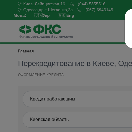
Киев, Лейпцигская,16
(044) 5855516
Одесса,пр-т Шевченко,2а
(067) 6943145
Мова:
🇺🇦
Укр
🇬🇧
Eng
Б
Финансово-кредитный супермаркет
Главная
Оформить кредит
Перекредитование в Киеве, Оде
ОФОРМЛЕНИЕ КРЕДИТА