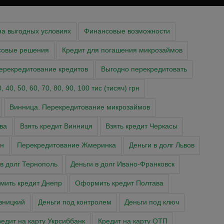
на выгодных условиях
Финансовые возможности
совые решения
Кредит для погашения микрозаймов
ерекредитование кредитов
Выгодно перекредитовать
 40, 50, 60, 70, 80, 90, 100 тис (тисяч) грн
Винница. Перекредитование микрозаймов
ва
Взять кредит Винниця
Взять кредит Черкасы
н
Перекредитование Жмеринка
Деньги в долг Львов
 в долг Тернополь
Деньги в долг Ивано-Франковск
ить кредит Днепр
Оформить кредит Полтава
вницкий
Деньги под контролем
Деньги под ключ
едит на карту Укрсиббанк
Кредит на карту ОТП