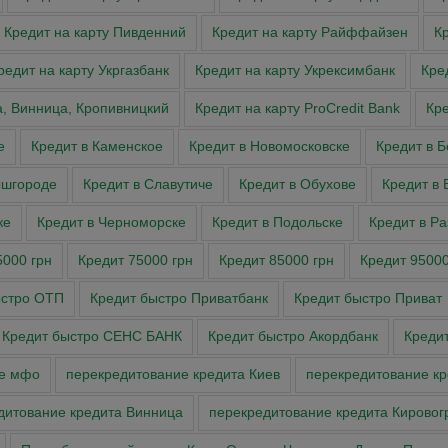
Кредит на карту Пивденний
Кредит на карту Райффайзен
К
редит на карту Укргазбанк
Кредит на карту Укрексимбанк
Кре
а, Винница, Кропивницкий
Кредит на карту ProCredit Bank
Кре
е
Кредит в Каменское
Кредит в Новомосковске
Кредит в 
ышгороде
Кредит в Славутиче
Кредит в Обухове
Кредит в 
ке
Кредит в Черноморске
Кредит в Подольске
Кредит в Р
5000 грн
Кредит 75000 грн
Кредит 85000 грн
Кредит 95000
ыстро ОТП
Кредит быстро Приватбанк
Кредит быстро Приват
Кредит быстро СЕНС БАНК
Кредит быстро Акордбанк
Кредит
ие мфо
перекредитование кредита Киев
перекредитование к
дитование кредита Винница
перекредитование кредита Кировог