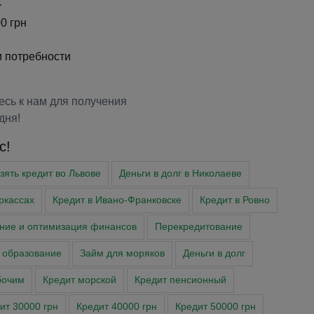
:
0 грн
 потребности
сь к нам для получения
дня!
с!
зять кредит во Львове
Деньги в долг в Николаеве
ркассах
Кредит в Ивано-Франковске
Кредит в Ровно
ние и оптимизация финансов
Перекредитование
 образование
Займ для моряков
Деньги в долг
бочим
Кредит морской
Кредит пенсионный
ит 30000 грн
Кредит 40000 грн
Кредит 50000 грн