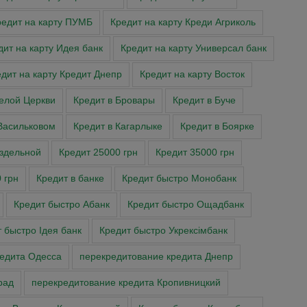
редит на карту ПУМБ
Кредит на карту Креди Агриколь
дит на карту Идея банк
Кредит на карту Универсал банк
дит на карту Кредит Днепр
Кредит на карту Восток
Белой Церкви
Кредит в Бровары
Кредит в Буче
Васильковом
Кредит в Кагарлыке
Кредит в Боярке
аздельной
Кредит 25000 грн
Кредит 35000 грн
 грн
Кредит в банке
Кредит быстро Монобанк
Кредит быстро Абанк
Кредит быстро Ощадбанк
 быстро Ідея банк
Кредит быстро Укрексімбанк
редита Одесса
перекредитование кредита Днепр
рад
перекредитование кредита Кропивницкий