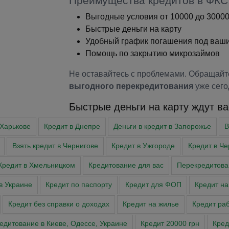
Преимущества кредитов в ФКС
Выгодные условия от 10000 до 30000
Быстрые деньги на карту
Удобный график погашения под ваши
Помощь по закрытию микрозаймов
Не оставайтесь с проблемами. Обращайте
выгодного перекредитования
уже сего
Быстрые деньги на карту ждут ва
 Харькове
Кредит в Днепре
Деньги в кредит в Запорожье
В
Взять кредит в Чернигове
Кредит в Ужгороде
Кредит в Че
Кредит в Хмельницком
Кредитование для вас
Перекредитова
в Украине
Кредит по паспорту
Кредит для ФОП
Кредит на
Кредит без справки о доходах
Кредит на жилье
Кредит ра
едитование в Киеве, Одессе, Украине
Кредит 20000 грн
Кред