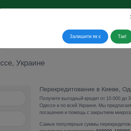
ажаєте перейти на українську?
АКТУАЛЬНЫЕ ВОПРОСЫ
ПОГАСИТЬ КРЕДИТ
СЕРВ
Залишити як є
Так!
ссе, Украине
Перекредитование в Киеве, Од
Получите выгодный кредит от 10 000 до 3
Одессе и по всей Украине. Мы предлагае
погашения и помощь с закрытием микроз
Самые популярные суммы перекредитова