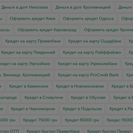
Деньги в долг Николаев
Деньги в долг Кропивницкий
Деньги
ы
Оформить кредит Киев
Оформить кредит Одесса
Оформ
касcы
Оформить кредит Кировоград
Оформить кредит Кропи
Кредит на карту Приватбанк
Кредит на карту Ощадбанк
Кр
Кредит на карту Пивденний
Кредит на карту Райффайзен
К
редит на карту Укргазбанк
Кредит на карту Укрексимбанк
Кре
а, Винница, Кропивницкий
Кредит на карту ProCredit Bank
Кре
е
Кредит в Каменское
Кредит в Новомосковске
Кредит в 
ышгороде
Кредит в Славутиче
Кредит в Обухове
Кредит в 
ке
Кредит в Черноморске
Кредит в Подольске
Кредит в Р
5000 грн
Кредит 75000 грн
Кредит 85000 грн
Кредит 95000
ыстро ОТП
Кредит быстро Приватбанк
Кредит быстро Приват