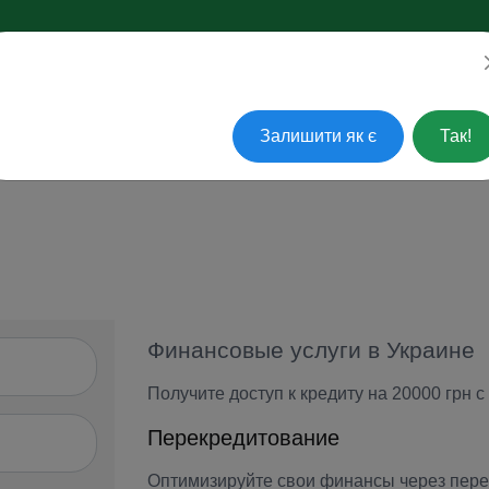
ажаєте перейти на українську?
АКТУАЛЬНЫЕ ВОПРОСЫ
ПОГАСИТЬ КРЕДИТ
СЕРВ
Залишити як є
Так!
Финансовые услуги в Украине
Получите доступ к кредиту на 20000 грн 
Перекредитование
Оптимизируйте свои финансы через пер