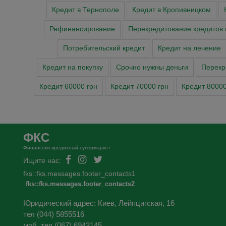
Кредит в Тернополе
Кредит в Кропивницком
Рефинансирование
Перекредитование кредитов 
Потребительский кредит
Кредит на лечение
Кредит на покупку
Cрочно нужны деньги
Перекр
Кредит 60000 грн
Кредит 70000 грн
Кредит 80000
ФКС
Финансово-кредитный супермаркет
Ищите нас:
fks::fks.messages.footer_contacts1
fks::fks.messages.footer_contacts2
Юридический адрес: Киев, Лейпцигская, 16
тел (044) 5855516
моб. тел (067) 6943145