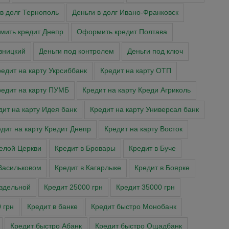
 в долг Тернополь
Деньги в долг Ивано-Франковск
ить кредит Днепр
Оформить кредит Полтава
вницкий
Деньги под контролем
Деньги под ключ
едит на карту Укрсиббанк
Кредит на карту ОТП
редит на карту ПУМБ
Кредит на карту Креди Агриколь
дит на карту Идея банк
Кредит на карту Универсал банк
дит на карту Кредит Днепр
Кредит на карту Восток
Белой Церкви
Кредит в Бровары
Кредит в Буче
Васильковом
Кредит в Кагарлыке
Кредит в Боярке
аздельной
Кредит 25000 грн
Кредит 35000 грн
 грн
Кредит в банке
Кредит быстро Монобанк
Кредит быстро Абанк
Кредит быстро Ощадбанк