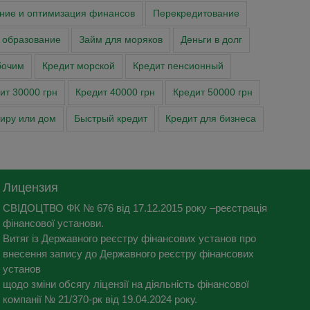
ние и оптимизация финансов
Перекредитование
 образование
Займ для моряков
Деньги в долг
бочим
Кредит морской
Кредит пенсионный
ит 30000 грн
Кредит 40000 грн
Кредит 50000 грн
тиру или дом
Быстрый кредит
Кредит для бизнеса
Лицензия
СВІДОЦТВО ФК № 676 від 17.12.2015 року –реєстрація
фінансової установи.
Витяг із Державного реєстру фінансових установ про
внесення запису до Державного реєстру фінансових
установ
щодо зміни обсягу ліцензії на діяльність фінансової
компанії № 21/370-рк від 19.04.2024 року.