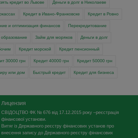
зять кредит во Львове
Деньги в долг в Николаеве
ркассах
Кредит в Ивано-Франковске
Кредит в Ровно
ние и оптимизация финансов
Перекредитование
 образование
Займ для моряков
Деньги в долг
бочим
Кредит морской
Кредит пенсионный
ит 30000 грн
Кредит 40000 грн
Кредит 50000 грн
тиру или дом
Быстрый кредит
Кредит для бизнеса
Лицензия
СВІДОЦТВО ФК № 676 від 17.12.2015 року –реєстрація
фінансової установи.
Витяг із Державного реєстру фінансових установ про
внесення запису до Державного реєстру фінансових