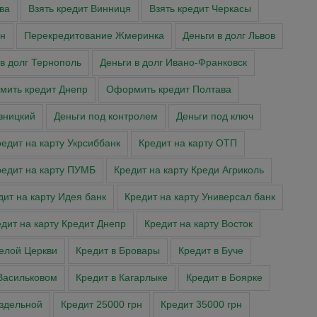
ва
Взять кредит Винниця
Взять кредит Черкасы
н
Перекредитование Жмеринка
Деньги в долг Львов
 в долг Тернополь
Деньги в долг Ивано-Франковск
ить кредит Днепр
Оформить кредит Полтава
вницкий
Деньги под контролем
Деньги под ключ
едит на карту Укрсиббанк
Кредит на карту ОТП
редит на карту ПУМБ
Кредит на карту Креди Агриколь
дит на карту Идея банк
Кредит на карту Универсал банк
дит на карту Кредит Днепр
Кредит на карту Восток
Белой Церкви
Кредит в Бровары
Кредит в Буче
Васильковом
Кредит в Кагарлыке
Кредит в Боярке
аздельной
Кредит 25000 грн
Кредит 35000 грн