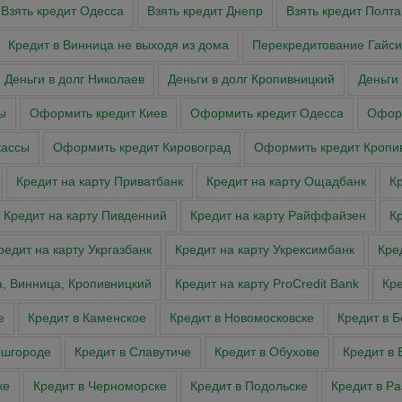
Взять кредит Одесса
Взять кредит Днепр
Взять кредит Полта
Кредит в Винница не выходя из дома
Перекредитование Гайси
Деньги в долг Николаев
Деньги в долг Кропивницкий
Деньги
ы
Оформить кредит Киев
Оформить кредит Одесса
Оформ
касcы
Оформить кредит Кировоград
Оформить кредит Кропи
Кредит на карту Приватбанк
Кредит на карту Ощадбанк
Кр
Кредит на карту Пивденний
Кредит на карту Райффайзен
К
редит на карту Укргазбанк
Кредит на карту Укрексимбанк
Кре
а, Винница, Кропивницкий
Кредит на карту ProCredit Bank
Кре
е
Кредит в Каменское
Кредит в Новомосковске
Кредит в 
ышгороде
Кредит в Славутиче
Кредит в Обухове
Кредит в 
ке
Кредит в Черноморске
Кредит в Подольске
Кредит в Р