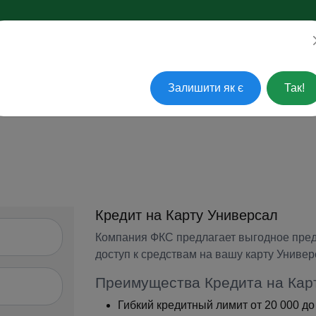
ажаєте перейти на українську?
АКТУАЛЬНЫЕ ВОПРОСЫ
ПОГАСИТЬ КРЕДИТ
СЕРВ
Залишити як є
Так!
Кредит на Карту Универсал
Компания ФКС предлагает выгодное пре
доступ к средствам на вашу карту Универ
Преимущества Кредита на Кар
Гибкий кредитный лимит от 20 000 до