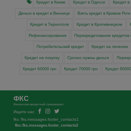
Кредит в Киеве
Кредит в Одессе
Кредит в
Деньги в кредит в Виннице
Взять кредит в Кривом Роге
Кредит в Тернополе
Кредит в Кропивницком
Рефинансирование
Перекредитование кредитов 
Потребительский кредит
Кредит на лечение
Кредит на покупку
Cрочно нужны деньги
Перекр
Кредит 60000 грн
Кредит 70000 грн
Кредит 80000
ФКС
Финансово-кредитный супермаркет
Ищите нас:
fks::fks.messages.footer_contacts1
fks::fks.messages.footer_contacts2