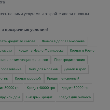
ога
есь нашими услугами и откройте двери к новым
 и прозрачные условия!
зять кредит во Львове
Деньги в долг в Николаеве
ркассах
Кредит в Ивано-Франковске
Кредит в Ровно
ние и оптимизация финансов
Перекредитование
 образование
Займ для моряков
Деньги в долг
бочим
Кредит морской
Кредит пенсионный
ит 30000 грн
Кредит 40000 грн
Кредит 50000 грн
тиру или дом
Быстрый кредит
Кредит для бизнеса