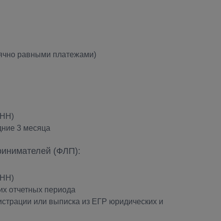
ячно равными платежами)
ИНН)
дние 3 месяца
инимателей (ФЛП):
ИНН)
их отчетных периода
истрации или выписка из ЕГР юридических и