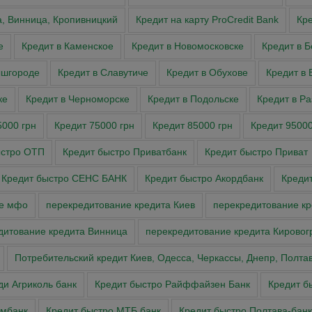
а, Винница, Кропивницкий
Кредит на карту ProCredit Bank
Кре
е
Кредит в Каменское
Кредит в Новомосковске
Кредит в 
ышгороде
Кредит в Славутиче
Кредит в Обухове
Кредит в 
ке
Кредит в Черноморске
Кредит в Подольске
Кредит в Р
5000 грн
Кредит 75000 грн
Кредит 85000 грн
Кредит 95000
ыстро ОТП
Кредит быстро Приватбанк
Кредит быстро Приват
Кредит быстро СЕНС БАНК
Кредит быстро Акордбанк
Кредит
ие мфо
перекредитование кредита Киев
перекредитование к
дитование кредита Винница
перекредитование кредита Кировог
Потребительский кредит Киев, Одесса, Черкассы, Днепр, Полта
ди Агриколь банк
Кредит быстро Райффайзен Банк
Кредит б
омбанк
Кредит быстро МТБ банк
Кредит быстро Полтава-банк