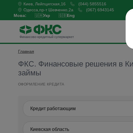
Киев, Лейпцигская,16
(044) 5855516
Одесса,пр-т Шевченко,2а
(067) 6943145
Мова:
🇺🇦
Укр
🇬🇧
Eng
Б
Финансово-кредитный супермаркет
Главная
Оформить кредит
ФКС. Финансовые решения в Кие
займы
ОФОРМЛЕНИЕ КРЕДИТА