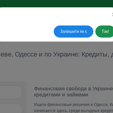
ажаєте перейти на українську?
АКТУАЛЬНЫЕ ВОПРОСЫ
ПОГАСИТЬ КРЕДИТ
СЕРВ
Залишити як є
Так!
ве, Одессе и по Украине: Кредиты, 
Финансовая cвобода в Украине:
кредитами и займами
Ищете финансовые решения в Одессе, Кие
начинается здесь, среди выгодных кредит