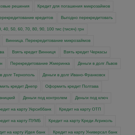
совые решения
Кредит для погашения микрозаймов
ерекредитование кредитов
Выгодно перекредитовать
 40, 50, 60, 70, 80, 90, 100 тис (тисяч) грн
Винница. Перекредитование микрозаймов
ва
Взять кредит Винниця
Взять кредит Черкасы
н
Перекредитование Жмеринка
Деньги в долг Львов
 в долг Тернополь
Деньги в долг Ивано-Франковск
ить кредит Днепр
Оформить кредит Полтава
вницкий
Деньги под контролем
Деньги под ключ
едит на карту Укрсиббанк
Кредит на карту ОТП
редит на карту ПУМБ
Кредит на карту Креди Агриколь
дит на карту Идея банк
Кредит на карту Универсал банк