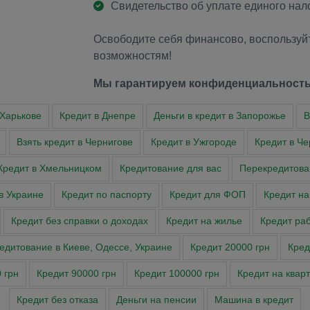
Свидетельство об уплате единого нал
Освободите себя финансово, воспользуйт
возможностям!
Мы гарантируем конфиденциальность
 Харькове
Кредит в Днепре
Деньги в кредит в Запорожье
В
Взять кредит в Чернигове
Кредит в Ужгороде
Кредит в Че
Кредит в Хмельницком
Кредитование для вас
Перекредитова
в Украине
Кредит по паспорту
Кредит для ФОП
Кредит на
Кредит без справки о доходах
Кредит на жилье
Кредит ра
едитование в Киеве, Одессе, Украине
Кредит 20000 грн
Кред
 грн
Кредит 90000 грн
Кредит 100000 грн
Кредит на квар
Кредит без отказа
Деньги на пенсии
Машина в кредит