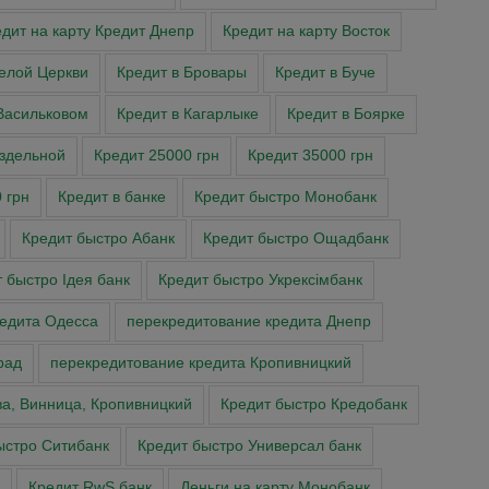
дит на карту Кредит Днепр
Кредит на карту Восток
Белой Церкви
Кредит в Бровары
Кредит в Буче
Васильковом
Кредит в Кагарлыке
Кредит в Боярке
аздельной
Кредит 25000 грн
Кредит 35000 грн
 грн
Кредит в банке
Кредит быстро Монобанк
Кредит быстро Абанк
Кредит быстро Ощадбанк
 быстро Ідея банк
Кредит быстро Укрексімбанк
редита Одесса
перекредитование кредита Днепр
рад
перекредитование кредита Кропивницкий
ва, Винница, Кропивницкий
Кредит быстро Кредобанк
ыстро Ситибанк
Кредит быстро Универсал банк
Кредит RwS банк
Деньги на карту Монобанк