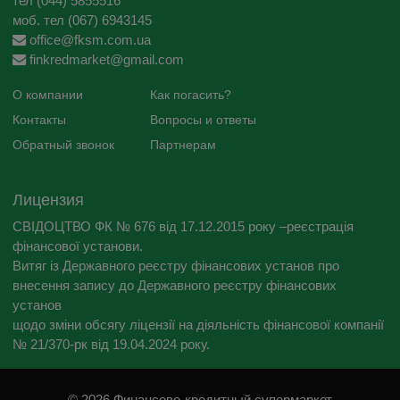
тел (044) 5855516
моб. тел (067) 6943145
office@fksm.com.ua
finkredmarket@gmail.com
О компании
Как погасить?
Контакты
Вопросы и ответы
Обратный звонок
Партнерам
Лицензия
СВІДОЦТВО ФК № 676 від 17.12.2015 року –реєстрація
фінансової установи.
Витяг із Державного реєстру фінансових установ про
внесення запису до Державного реєстру фінансових
установ
щодо зміни обсягу ліцензії на діяльність фінансової компанії
№ 21/370-рк від 19.04.2024 року.
© 2026 Финансово-кредитный супермаркет