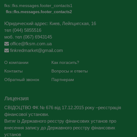
fks::fks.messages.footer_contacts1
fks::fks.messages.footer_contacts2
Юридический адрес: Киев, Лейпцигская, 16
тел (044) 5855516
моб. тел (067) 6943145
office@fksm.com.ua
finkredmarket@gmail.com
О компании
Как погасить?
Контакты
Вопросы и ответы
Обратный звонок
Партнерам
Лицензия
СВІДОЦТВО ФК № 676 від 17.12.2015 року –реєстрація
фінансової установи.
Витяг із Державного реєстру фінансових установ про
внесення запису до Державного реєстру фінансових
установ