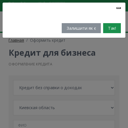
Киев, Лейпцигская,16
(044) 5855516
Мова:
🇺🇦
Укр
🇬🇧
Eng
Одесса,пр-т Шевченко,2а
(067) 6943145
Бажаєте перейти на українську?
Финансово-кредитный супермаркет
Залишити як є
Так!
Главная
Оформить кредит
Кредит для бизнеса
ОФОРМЛЕНИЕ КРЕДИТА